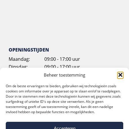
OPENINGSTIJDEN
Maandag:
09:00 - 17:00 uur
Dinsdag:
09:00 - 17:00 uur
Woensdag:
09:00 - 17:00 uur
Beheer toestemming
Donderdag:
09:00 - 17:00 uur
Om de beste ervaringen te bieden, gebruiken wij technologieën zoals
Vrijdag:
09:00 - 12:00 uur
cookies om informatie over je apparaat op te slaan en/of te raadplegen.
Door in te stemmen met deze technologieën kunnen wij gegevens zoals
Zaterdag:
Gesloten
surfgedrag of unieke ID's op deze site verwerken. Als je geen
Zondag:
Gesloten
toestemming geeft of uw toestemming intrekt, kan dit een nadelige
invloed hebben op bepaalde functies en mogelijkheden.
Accepteren