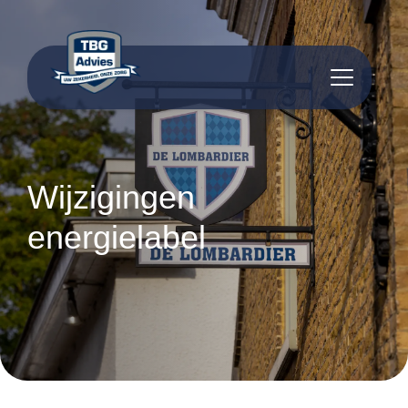
inhoud
Wijzigingen
energielabel